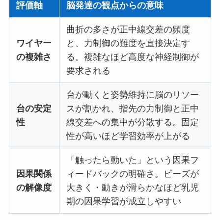
評価軸
脳発達の観点からの意味
曲折の多さが正中線交差の頻度
ワイヤー
と、力制御の難度を直接決定す
の複雑さ
る。複雑なほど高度な神経制御が
要求される
台が動くと姿勢維持に脳のリソー
台の安定
スが割かれ、指先の力制御と正中
性
線交差への集中が分散する。固定
性が高いほど学習効率が上がる
「触ったら動いた」という因果フ
因果関係
ィードバックの明確さ。ビーズが
の解像度
大きく・動きが滑らかなほど乳児
期の因果学習が成立しやすい