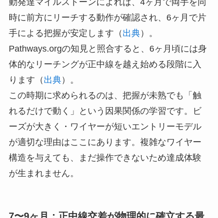
動発達マイルストーンによれば、4ヶ月で両手を同
時に前方にリーチする動作が確認され、6ヶ月で片
手による把握が安定します（
出典
）。
Pathways.orgの知見と照合すると、6ヶ月頃には身
体的なリーチングが正中線を越え始める段階に入
ります（
出典
）。
この時期に求められるのは、把握が未熟でも「触
れるだけで動く」という因果関係の学習です。ビ
ーズが大きく・ワイヤーが短いエントリーモデル
が適切な理由はここにあります。複雑なワイヤー
構造を与えても、まだ操作できないため達成体験
が生まれません。
7〜9ヶ月：正中線交差が物理的に確立する最