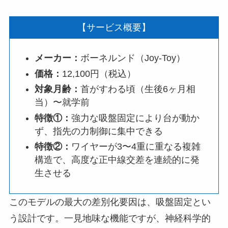
【サービス概要】
メーカー：
ボーネルンド（Joy-Toy）
価格：
12,100円（税込）
対象月齢：
首がすわる頃（生後6ヶ月相
当）〜就学前
特徴①：
強力な吸盤固定により台が動か
ず、指先の力制御に集中できる
特徴②：
ワイヤーが3〜4重に重なる複雑
構造で、高度な正中線交差を連続的に発
生させる
このモデルの最大の差別化要因は、吸盤固定とい
う設計です。一見地味な機能ですが、神経科学的