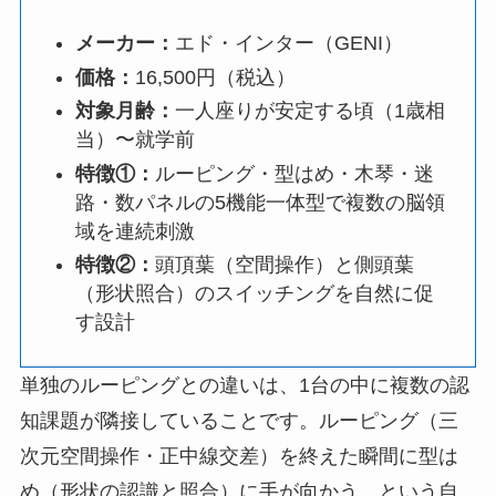
メーカー：
エド・インター（GENI）
価格：
16,500円（税込）
対象月齢：
一人座りが安定する頃（1歳相
当）〜就学前
特徴①：
ルーピング・型はめ・木琴・迷
路・数パネルの5機能一体型で複数の脳領
域を連続刺激
特徴②：
頭頂葉（空間操作）と側頭葉
（形状照合）のスイッチングを自然に促
す設計
単独のルーピングとの違いは、1台の中に複数の認
知課題が隣接していることです。ルーピング（三
次元空間操作・正中線交差）を終えた瞬間に型は
め（形状の認識と照合）に手が向かう、という自