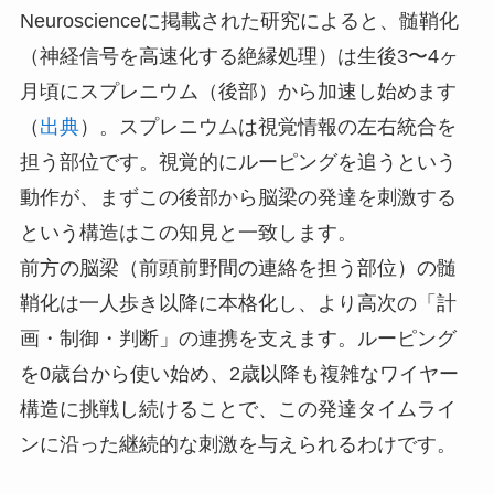
Neuroscienceに掲載された研究によると、髄鞘化
（神経信号を高速化する絶縁処理）は生後3〜4ヶ
月頃にスプレニウム（後部）から加速し始めます
（
出典
）。スプレニウムは視覚情報の左右統合を
担う部位です。視覚的にルーピングを追うという
動作が、まずこの後部から脳梁の発達を刺激する
という構造はこの知見と一致します。
前方の脳梁（前頭前野間の連絡を担う部位）の髄
鞘化は一人歩き以降に本格化し、より高次の「計
画・制御・判断」の連携を支えます。ルーピング
を0歳台から使い始め、2歳以降も複雑なワイヤー
構造に挑戦し続けることで、この発達タイムライ
ンに沿った継続的な刺激を与えられるわけです。