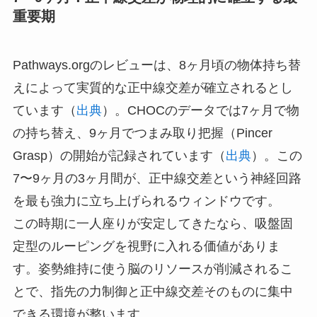
重要期
Pathways.orgのレビューは、8ヶ月頃の物体持ち替
えによって実質的な正中線交差が確立されるとし
ています（
出典
）。CHOCのデータでは7ヶ月で物
の持ち替え、9ヶ月でつまみ取り把握（Pincer
Grasp）の開始が記録されています（
出典
）。この
7〜9ヶ月の3ヶ月間が、正中線交差という神経回路
を最も強力に立ち上げられるウィンドウです。
この時期に一人座りが安定してきたなら、吸盤固
定型のルーピングを視野に入れる価値がありま
す。姿勢維持に使う脳のリソースが削減されるこ
とで、指先の力制御と正中線交差そのものに集中
できる環境が整います。