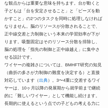
な観点からは重要な意味を持ちます。台が動くと
子どもは「台を安定させること」と「ビーズを動
かすこと」の2つのタスクを同時に処理しなければ
なりません。脳のリソースが分散されることで、
正中線交差と力制御という本来の学習効率が下が
ります。吸盤固定はそのリソース分散を排除し、
脳の処理を「指先の制御と正中線越え」に集中さ
せる設計です。
ワイヤーの複雑さについては、BMHFT研究の知見
（曲折の多さが力制御の難度を決定する）と直接
対応しています（
出典
）。3〜4重に交差するワイ
ヤーは、10ヶ月以降の発展期から就学前まで継続
的に「難しいワイヤー」として機能し続けます。
長期的に使えるという点での子どもの考える力に