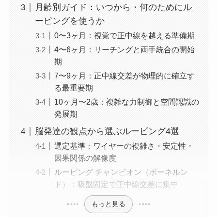
月齢別ガイド：いつから・何のためにル
ーピングを使うか
0〜3ヶ月：視覚で正中線を越える準備期
4〜6ヶ月：リーチングと両手統合の開始
期
7〜9ヶ月：正中線交差が物理的に確立す
る最重要期
10ヶ月〜2歳：複雑な力制御と空間認識の
発展期
脳発達の観点から選ぶルーピング4選
選定基準：ワイヤーの複雑さ・安定性・
因果関係の解像度
ルーピング チャンピオン（ボーネルン
ド）：吸盤固定で正中線交差に集中
もっと見る