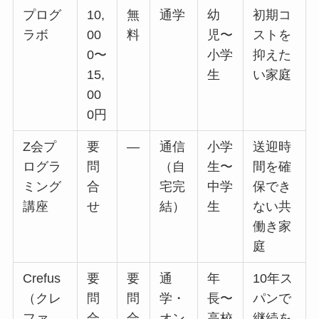
プログ
10,
無
通学
幼
初期コ
ラボ
00
料
児〜
ストを
0〜
小学
抑えた
15,
生
い家庭
00
0円
Z会プ
要
—
通信
小学
送迎時
ログラ
問
（自
生〜
間を確
ミング
合
宅完
中学
保でき
講座
せ
結）
生
ない共
働き家
庭
Crefus
要
要
通
年
10年ス
（クレ
問
問
学・
長〜
パンで
ファ
合
合
オン
高校
継続を