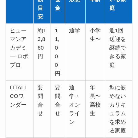
目
金
庭
安
ヒュー
約1
1
通学
小学
週1回
マンア
3,8
1,
生〜
送迎を
カデミ
60
0
継続で
ー ロボ
円
0
きる家
プロ
0
庭
円
LITALI
要
要
通
年
型に嵌
COワ
問
問
学・
長〜
めない
ンダー
合
合
オン
高校
カリキ
せ
せ
ライ
生
ュラム
ン
を求め
る家庭