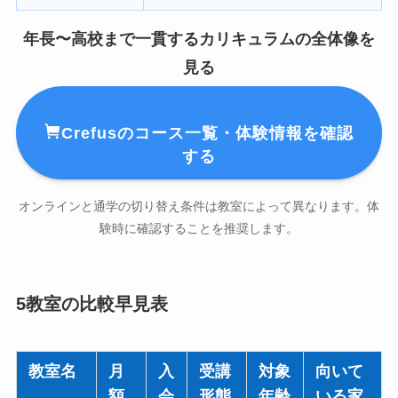
年長〜高校まで一貫するカリキュラムの全体像を
見る
Crefusのコース一覧・体験情報を確認
する
オンラインと通学の切り替え条件は教室によって異なります。体
験時に確認することを推奨します。
5教室の比較早見表
教室名
月
入
受講
対象
向いて
額
会
形態
年齢
いる家